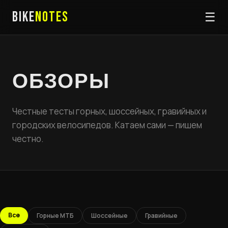
BIKE
NOTES
☰
ОБЗОРЫ
Честные тесты горных, шоссейных, гравийных и
городских велосипедов. Катаем сами — пишем
честно.
Все
Горные МТБ
Шоссейные
Гравийные